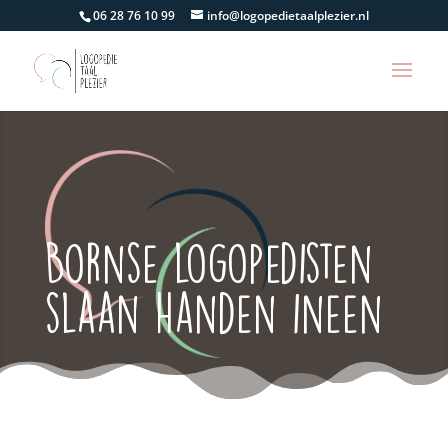
06 28 76 10 99
info@logopedietaalplezier.nl
Bornse logopedisten
slaan handen ineen