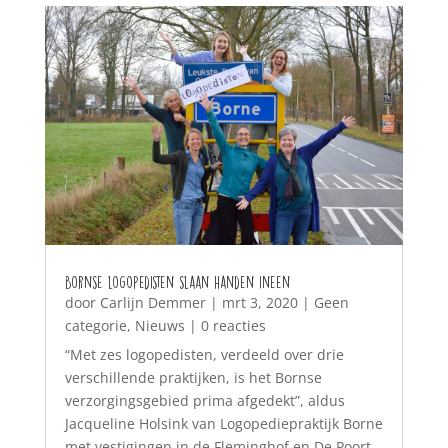
Bornse logopedisten slaan handen ineen
door
Carlijn Demmer
|
mrt 3, 2020
|
Geen
categorie
,
Nieuws
| 0 reacties
“Met zes logopedisten, verdeeld over drie
verschillende praktijken, is het Bornse
verzorgingsgebied prima afgedekt”, aldus
Jacqueline Holsink van Logopediepraktijk Borne
met vestigingen in de Fleminghof en De Poort