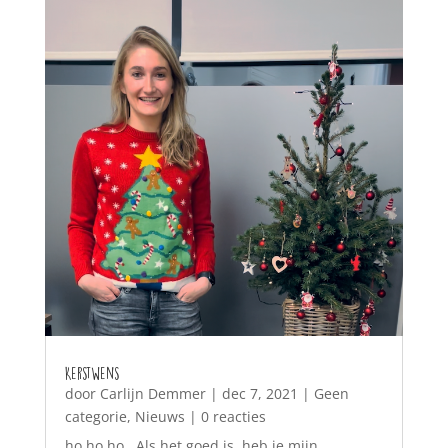
Kerstwens
door
Carlijn Demmer
|
dec 7, 2021
|
Geen
categorie
,
Nieuws
| 0 reacties
ho ho ho Als het goed is, heb je mijn