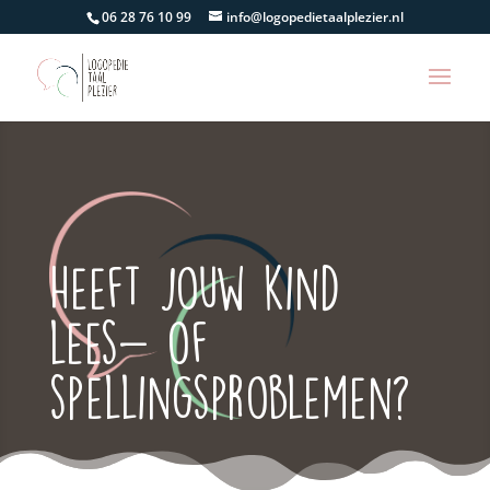
06 28 76 10 99
info@logopedietaalplezier.nl
Heeft jouw kind
lees- of
spellingsproblemen?