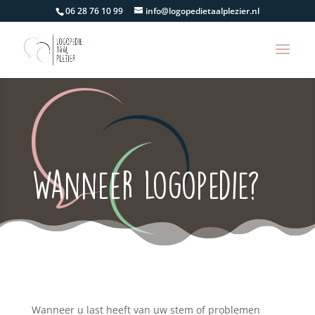
06 28 76 10 99
info@logopedietaalplezier.nl
Wanneer logopedie?
Wanneer u last heeft van uw stem of problemen