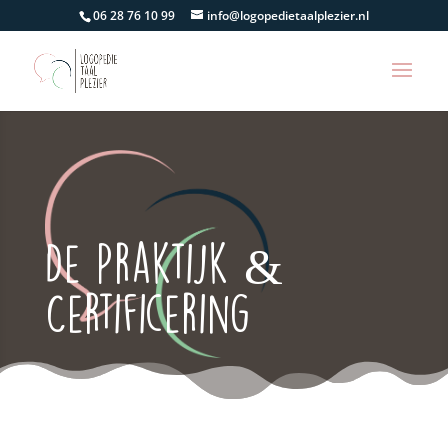
06 28 76 10 99
info@logopedietaalplezier.nl
De Praktijk &
Certificering