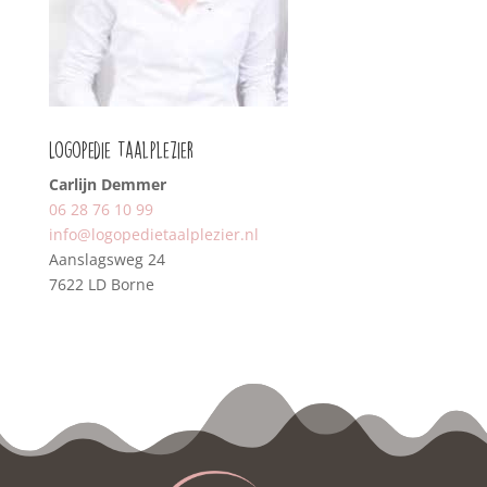
Logopedie Taalplezier
Carlijn Demmer
06 28 76 10 99‬
‭info@logopedietaalplezier.nl
Aanslagsweg 24
7622 LD Borne