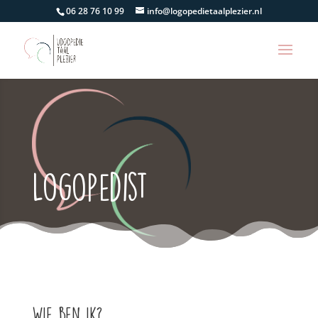
06 28 76 10 99
info@logopedietaalplezier.nl
Logopedist
Wie ben ik?