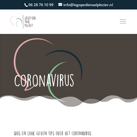
06 28 76 10 99
info@logopedietaalplezier.nl
Coronavirus
suus en luuk geven tips over het coronavirus