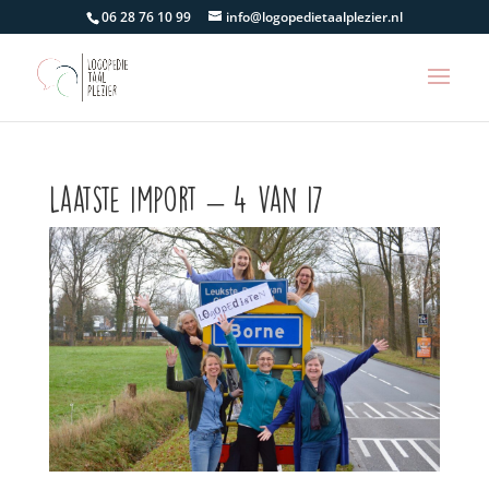
06 28 76 10 99
info@logopedietaalplezier.nl
Laatste import – 4 van 17