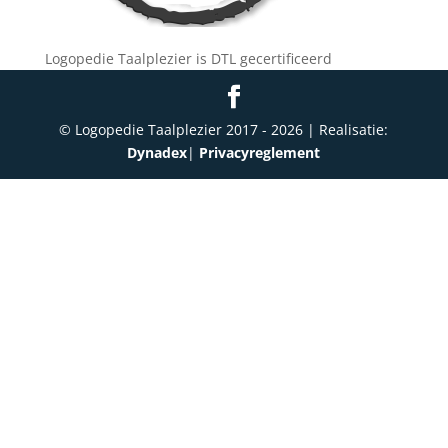
Logopedie Taalplezier is DTL gecertificeerd
© Logopedie Taalplezier 2017 -
2026
| Realisatie:
Dynadex
|
Privacyreglement