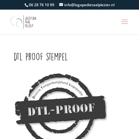
06 28 76 10 99
info@logopedietaalplezier.nl
dtl proof stempel