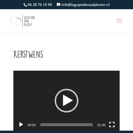
06 28 76 10 99
info@logopedietaalplezier.nl
Kerstwens
Videospeler
00:00
01:00