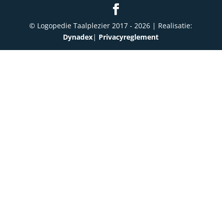
© Logopedie Taalplezier 2017 -
2026
| Realisatie:
Dynadex
|
Privacyreglement