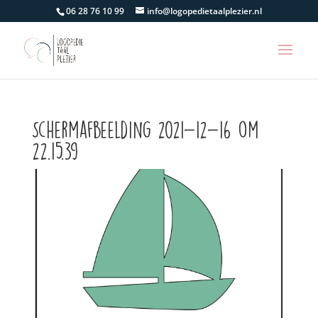
06 28 76 10 99
info@logopedietaalplezier.nl
Schermafbeelding 2021-12-16 om
22.15.39