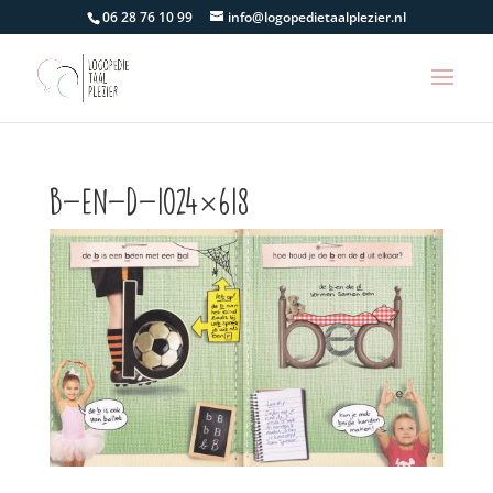
06 28 76 10 99
info@logopedietaalplezier.nl
b-en-d-1024×618