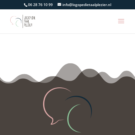
06 28 76 10 99
info@logopedietaalplezier.nl