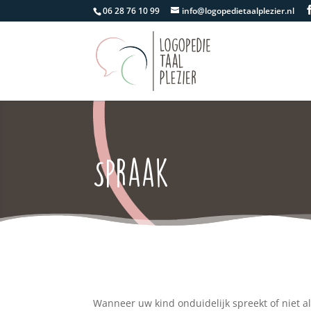
06 28 76 10 99
info@logopedietaalplezier.nl
Spraak
Wanneer uw kind onduidelijk spreekt of niet alt