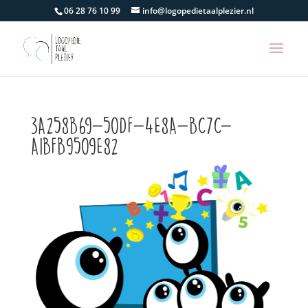
06 28 76 10 99
info@logopedietaalplezier.nl
3A258B69-50DF-4E8A-BC7C-
A1BFB9509E82