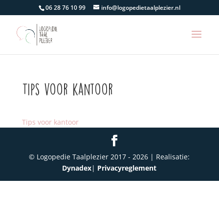
06 28 76 10 99
info@logopedietaalplezier.nl
Tips voor kantoor
Tips voor kantoor
© Logopedie Taalplezier 2017 -
2026
| Realisatie:
Dynadex
|
Privacyreglement