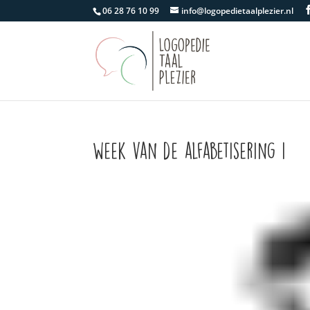
06 28 76 10 99
info@logopedietaalplezier.nl
week van de alfabetisering 1