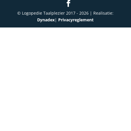
© Logopedie Taalplezier 2017 -
2026
| Realisatie:
Dynadex
|
Privacyreglement