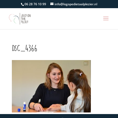
06 28 76 10 99
info@logopedietaalplezier.nl
DSC_4366