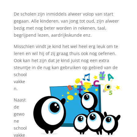
De scholen zijn inmiddels alweer volop van start
gegaan. Alle kinderen, van jong tot oud, zijn alweer
bezig met nog beter worden in rekenen, taal,
begrijpend lezen, aardrijkskunde enz.
Misschien vindt je kind het wel heel erg leuk om te
leren en wil hij of zij graag thuis ook nog oefenen.
Ook kan het zijn dat je kind juist nog een extra
steuntje i
n de rug kan gebruiken op gebied van de
school
vakke
n.
Naast
de
gewo
ne
school
vakke