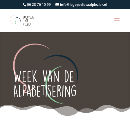
06 28 76 10 99
info@logopedietaalplezier.nl
Week van de
Alfabetisering